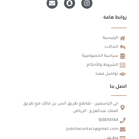
n
n
n
v
a
s
e
p
t
روابط هامة
l
c
a
o
h
g
p
a
r
الرئيسية
e
t
a
m
الحالات
سياسة الخصوصية
الشروط والأحكام
تواصل معنا
اتصل بنا
حي الياسمين - تقاطع طريق أنس بن مالك مع طريق
الملك عبدالعزيز - الرياض
920014144
jodsitecontact@gmail.com
وظــفني