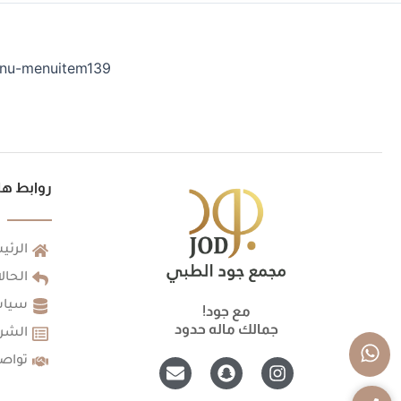
nu-menuitem139
روابط ها
الرئي
الحال
سياس
مع جود!
جمالك ماله حدود
الشرو
E
S
I
تواص
n
n
n
v
a
s