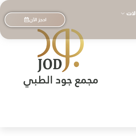
لات
احجز الآن